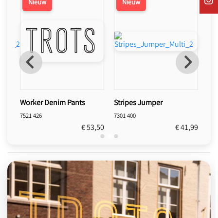
Stripes Jumper
Soft Denim Jacket
W
7301 400
4465 002
4
53,50
€ 41,99
€ 56,50