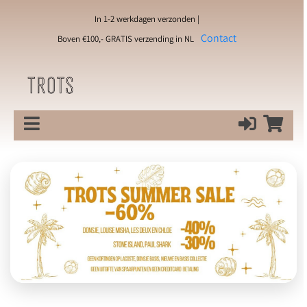
In 1-2 werkdagen verzonden |
Contact
Boven €100,- GRATIS verzending in NL