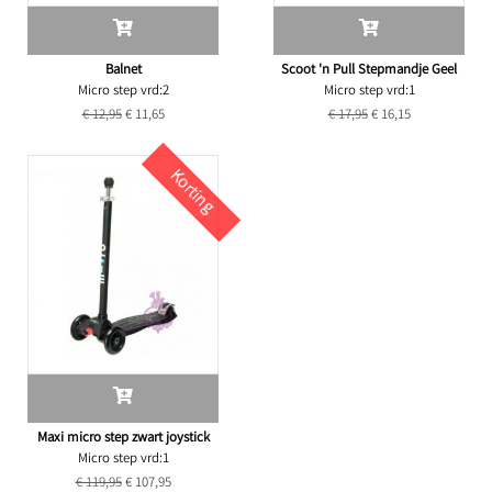
Balnet
Scoot 'n Pull Stepmandje Geel
Micro step vrd:2
Micro step vrd:1
€ 12,95
€ 11,65
€ 17,95
€ 16,15
Korting
Maxi micro step zwart joystick
Micro step vrd:1
€ 119,95
€ 107,95