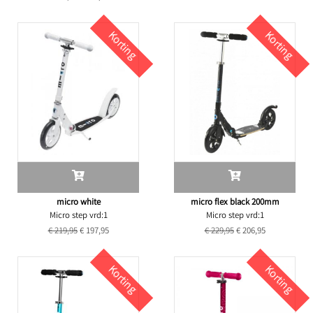
Korting
Korting
micro white
micro flex black 200mm
Micro step vrd:1
Micro step vrd:1
€ 219,95
€ 197,95
€ 229,95
€ 206,95
Korting
Korting