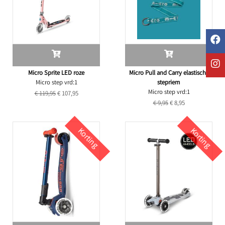
Micro Sprite LED roze
Micro Pull and Carry elastische
Micro step vrd:1
stepriem
Micro step vrd:1
€ 119,95
€ 107,95
€ 9,95
€ 8,95
Korting
Korting