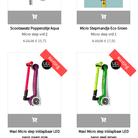
Scootaseatz Poppenzitje Aqua
Micro Stepmandje Eco Groen
Micro step vrd:2
Micro step vrd:1
€ 21,95
€ 19,75
€ 19,95
€ 17,95
Korting
Korting
Maxi Micro step inklapbaar LED
Maxi Micro step inklapbaar LED
neon paars roze
neon geel groen