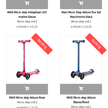
MAXI Micro step inklapbaar LED
Maxi Micro Step deluxe flux led
marine blauw
Neochrome black
Micro step vrd:2
Micro step vrd:1
€ 159,95
€ 143,95
€ 159,95
€ 143,95
Korting
Korting
MAXI Micro step deluxe Roze
MAXI Micro step deluxe
Micro step vrd:2
Blauw/Rood
Micro step vrd:1
€ 139,95
€ 125,95