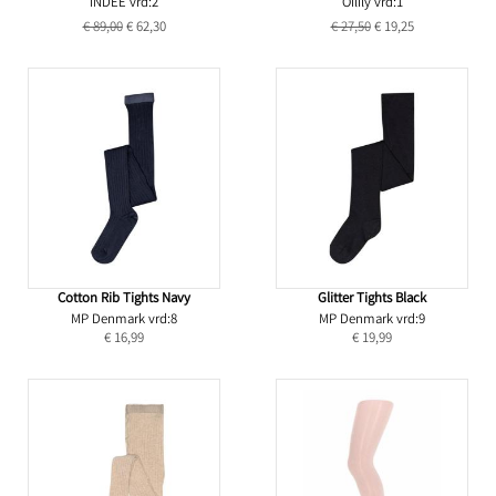
INDEE vrd:2
Oilily vrd:1
€ 89,00
€ 62,30
€ 27,50
€ 19,25
Cotton Rib Tights Navy
Glitter Tights Black
MP Denmark vrd:8
MP Denmark vrd:9
€ 16,99
€ 19,99