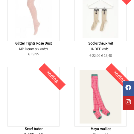
Glitter Tights Rose Dust
Socks theux wit
MP Denmark vrd:9
INDEE vrd:1
€ 19,95
€ 22,00
€ 15,40
Korting
Korting
Scarf tudor
Maya maillot