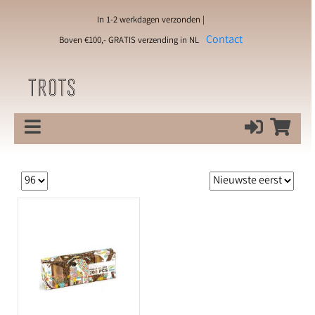
In 1-2 werkdagen verzonden |
Contact
Boven €100,- GRATIS verzending in NL