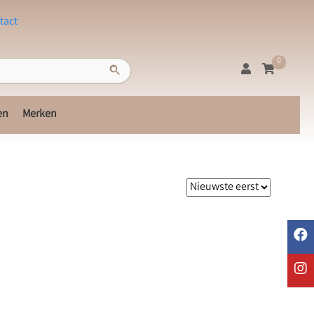
tact
0
en
Merken