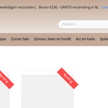
 werkdagen verzonden |
Boven €100,- GRATIS verzending in NL
Con
sjes
Zomer Sale
Schoen, been en hoofd
Acc en Kado
Spel
orting
Korting