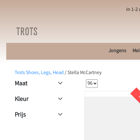
In 1-2
Jongens
Mei
Trots Shoes, Legs, Head
/
Stella McCartney
Maat
K
Kleur
Prijs