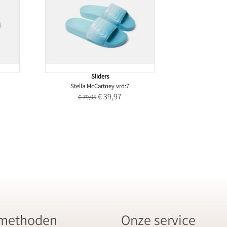
Sliders
Stella McCartney vrd:7
€ 39,97
€ 79,95
lmethoden
Onze service