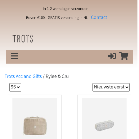
In 1-2 werkdagen verzonden |
Contact
Boven €100,- GRATIS verzending in NL
Trots Acc and Gifts
/
Rylee & Cru