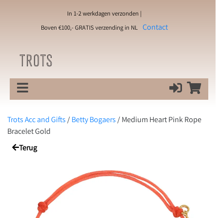
In 1-2 werkdagen verzonden |
Contact
Boven €100,- GRATIS verzending in NL
Trots Acc and Gifts
/
Betty Bogaers
/
Medium Heart Pink Rope
Bracelet Gold
Terug