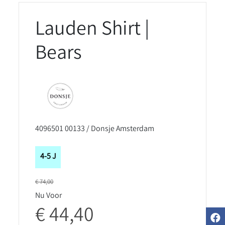
Lauden Shirt |
Bears
4096501 00133 / Donsje Amsterdam
4-5 J
€ 74,00
Nu Voor
€ 44,40