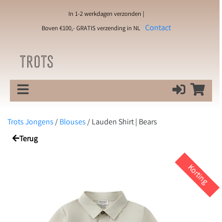
In 1-2 werkdagen verzonden |
Contact
Boven €100,- GRATIS verzending in NL
Trots Jongens
/
Blouses
/
Lauden Shirt | Bears
Terug
Korting