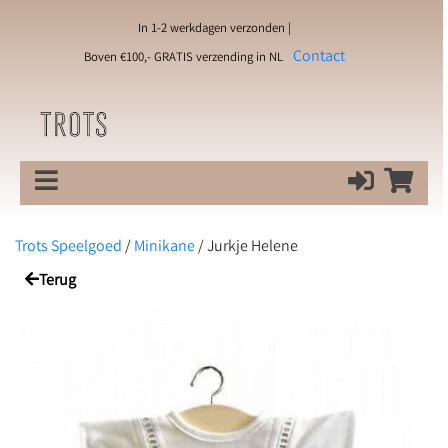
In 1-2 werkdagen verzonden |
Contact
Boven €100,- GRATIS verzending in NL
Trots Speelgoed
/
Minikane
/
Jurkje Helene
Terug