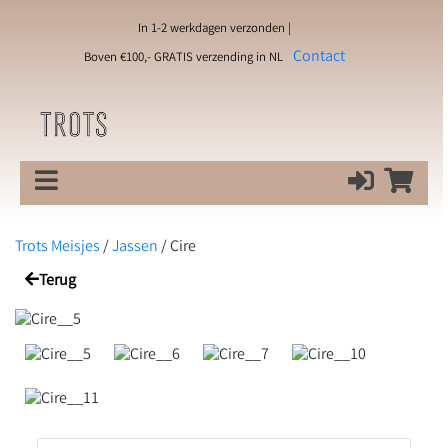
In 1-2 werkdagen verzonden |
Contact
Boven €100,- GRATIS verzending in NL
Trots Meisjes
/
Jassen
/
Cire
Terug