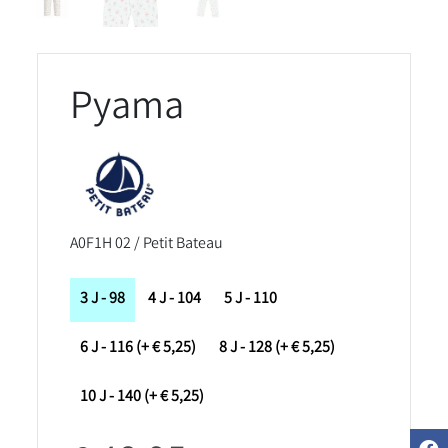
Pyama
A0F1H 02 / Petit Bateau
3 J - 98
4 J - 104
5 J - 110
6 J - 116 (+ € 5,25)
8 J - 128 (+ € 5,25)
10 J - 140 (+ € 5,25)