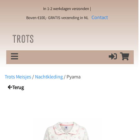
In 1-2 werkdagen verzonden |
Contact
Boven €100,- GRATIS verzending in NL
Trots Meisjes
/
Nachtkleding
/
Pyama
Terug