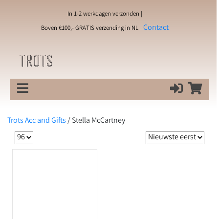
In 1-2 werkdagen verzonden |
Contact
Boven €100,- GRATIS verzending in NL
Trots Acc and Gifts
/
Stella McCartney